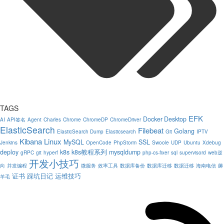
TAGS
EFK
Docker Desktop
AI
API签名
Agent
Charles
Chrome
ChromeDP
ChromeDriver
ElasticSearch
Filebeat
Golang
ElasticSearch Dump
Elasticsearch
Git
IPTV
Kibana
Linux
MySQL
SSL
Jenkins
OpenCode
PhpStorm
Swoole
UDP
Ubuntu
Xdebug
deploy
k8s
k8s教程系列
mysqldump
gRPC
git
hyperf
php-cs-fixer
sql
supervisord
web逆
开发小技巧
向
并发编程
微服务
效率工具
数据库备份
数据库迁移
数据迁移
海南电信
薅
证书
踩坑日记
运维技巧
羊毛