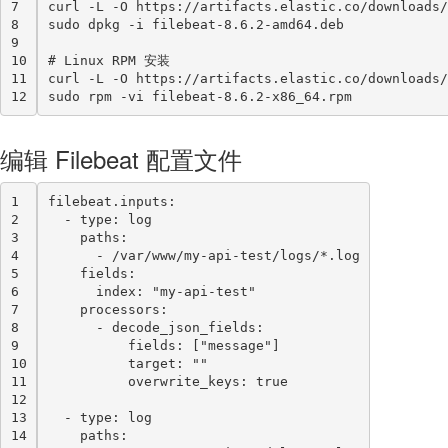
7
curl -L -O https://artifacts.elastic.co/downloads/
8
sudo dpkg -i filebeat-8.6.2-amd64.deb
9
10
#
 Linux RPM 安装
11
curl -L -O https://artifacts.elastic.co/downloads/
12
sudo rpm -vi filebeat-8.6.2-x86_64.rpm
编辑 Filebeat 配置文件
1
filebeat.inputs:
2
  - type: log
3
    paths:
4
      - /var/www/my-api-test/logs/*.log
5
    fields:
6
      index: "my-api-test"
7
    processors:
8
      - decode_json_fields:
9
          fields: ["message"]
10
          target: ""
11
          overwrite_keys: true
12
13
  - type: log
14
    paths: