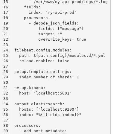
15
      - /var/www/my-api-prod/logs/*.log
16
    fields:
17
      index: "my-api-prod"
18
    processors:
19
      - decode_json_fields:
20
          fields: ["message"]
21
          target: ""
22
          overwrite_keys: true
23
24
filebeat.config.modules:
25
  path: ${path.config}/modules.d/*.yml
26
  reload.enabled: false
27
28
setup.template.settings:
29
  index.number_of_shards: 1
30
31
setup.kibana:
32
  host: "localhost:5601"
33
34
output.elasticsearch:
35
  hosts: ["localhost:9200"]
36
  index: "%{[fields.index]}"
37
38
processors:
39
  - add_host_metadata: