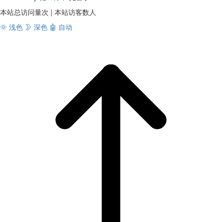
本站总访问量
次
|
本站访客数
人
🌞 浅色
🌛 深色
🤖️ 自动